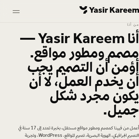
Skip to conten
Skip to conten
GATION
من أنا
أنا Yasir Kareem —
مصمم ومطور مواقع.
أؤمن أن التصميم يجب
أن يخدم العمل، لا أن
يكون مجرد شكل
جميل.
أعمل من فيينا كمصمم ومطور مواقع مستقل، بخبرة تمتد إلى 17 سنة في
التصميم الجرافيكي، الهوية البصرية، تصميم المواقع، WordPress، وتجربة