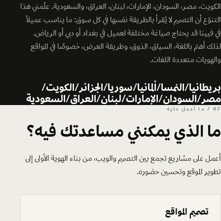
الكويت، مصر، السودان، الإمارات، لبنان، العراق، والسعودية. علّمني هذا
التنوّع أن التصميم لا يُقرأ بالطريقة نفسها في كل سوق: ما يناسب عميلًا
في فيينا قد يحتاج صياغة مختلفة لعميل في بغداد أو دبي أو الرياض.
لذلك أهتم باللغة، السياق، الذوق، وطريقة العرض، خصوصًا في المواقع
والهويات متعددة اللغات.
بريطانيا
النمسا
ألمانيا
سوريا
الجزائر
الكويت
مصر
السودان
الإمارات
لبنان
العراق
السعودية
07 / ما أعمل عليه
ما الذي يمكنني مساعدتك فيه؟
أعمل على مشاريع تجمع بين التصميم والويب، من بناء الهوية الأولى إلى
تطوير الموقع وتحسين حضوره.
تصميم المواقع