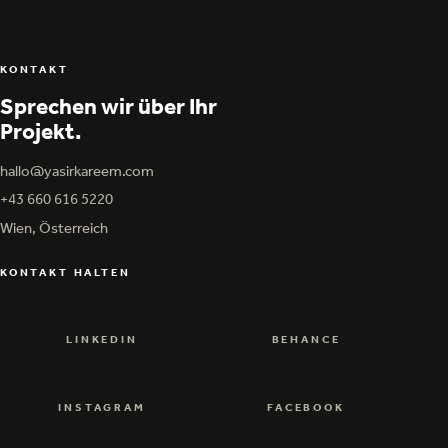
KONTAKT
Sprechen wir über Ihr
Projekt.
hallo@yasirkareem.com
hallo@yasirkareem.com
+43 660 616 5220
+43 660 616 5220
Wien, Österreich
KONTAKT HALTEN
LINKEDIN
BEHANCE
LINKEDIN
BEHANCE
INSTAGRAM
FACEBOOK
INSTAGRAM
FACEBOOK