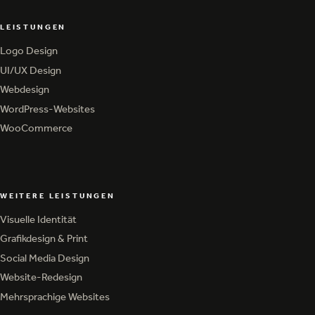
LEISTUNGEN
Logo Design
Logo Design
UI/UX Design
UI/UX Design
Webdesign
Webdesign
WordPress-Websites
WordPress-Websites
WooCommerce
WooCommerce
WEITERE LEISTUNGEN
Visuelle Identität
Visuelle Identität
Grafikdesign & Print
Grafikdesign & Print
Social Media Design
Social Media Design
Website-Redesign
Website-Redesign
Mehrsprachige Websites
Mehrsprachige Websites