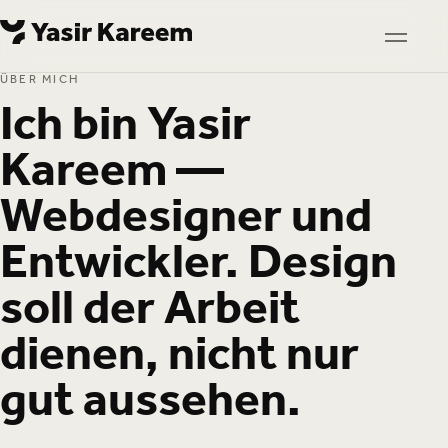
Skip to content
Skip to content
TOGGL
ÜBER MICH
Ich bin Yasir
Kareem —
Webdesigner und
Entwickler. Design
soll der Arbeit
dienen, nicht nur
gut aussehen.