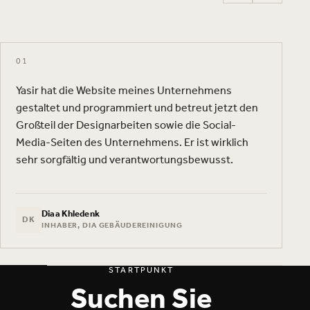
01
0
Yasir hat die Website meines Unternehmens
Gr
gestaltet und programmiert und betreut jetzt den
Te
Großteil der Designarbeiten sowie die Social-
ta
Media-Seiten des Unternehmens. Er ist wirklich
ei
sehr sorgfältig und verantwortungsbewusst.
wi
no
Diaa Khledenk
DK
INHABER, DIA GEBÄUDEREINIGUNG
STARTPUNKT
Suchen Sie